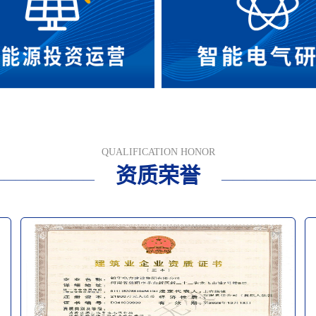
QUALIFICATION HONOR
资质荣誉
—————————
————————