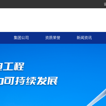
集团公司
资质荣誉
新闻资讯