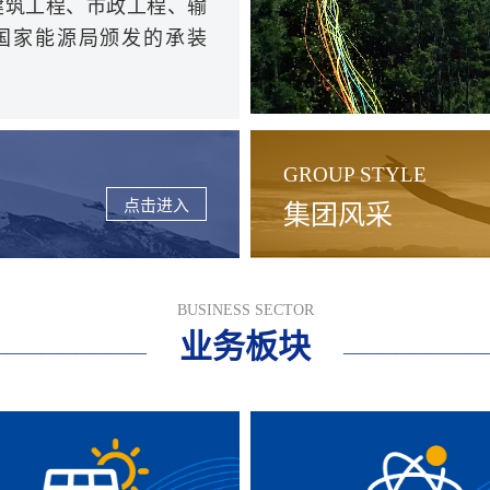
建筑工程、市政工程、输
国家能源局颁发的承装
GROUP STYLE
点击进入
集团风采
BUSINESS SECTOR
业务板块
—————————
————————