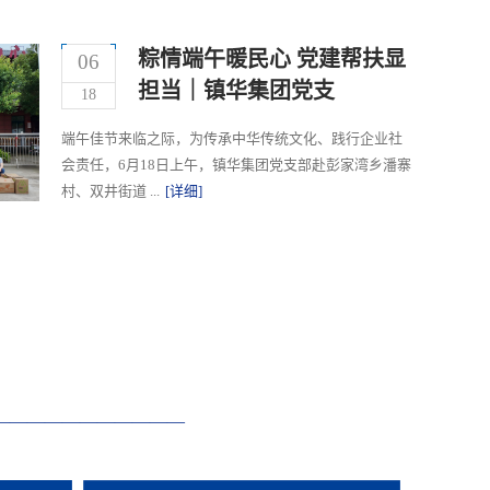
粽情端午暖民心 党建帮扶显
06
担当｜镇华集团党支
18
端午佳节来临之际，为传承中华传统文化、践行企业社
会责任，6月18日上午，镇华集团党支部赴彭家湾乡潘寨
村、双井街道 ...
[详细]
———————————