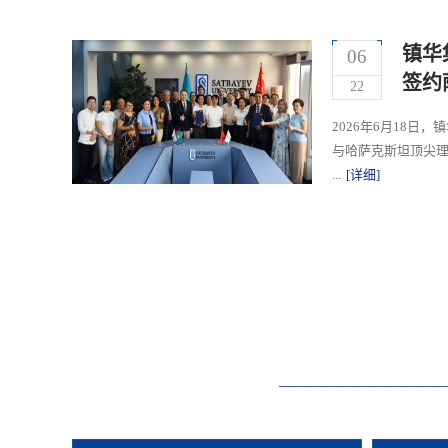
镇华
06
签约
22
2026年6月18日
与哈萨克斯坦顶尖理工
...
[详细]
——————————