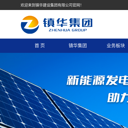
欢迎来到镇华建设集团有限公司官网！
首 页
镇华集团
业务板块