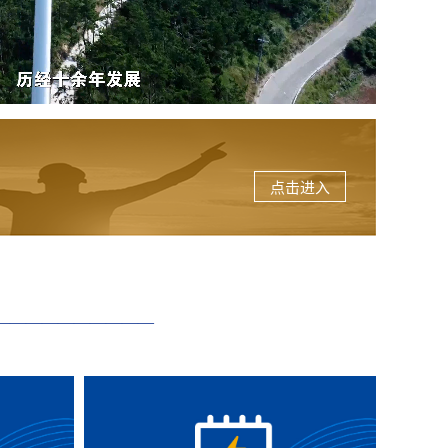
点击进入
——————————