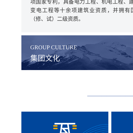
项国家专利，具备电力工程、机电工程、
变电工程等十余项建筑业资质，并拥有
（修、试）二级资质。
GROUP CULTURE
集团文化
—————————