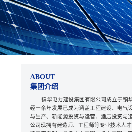
ABOUT
集团介绍
镇华电力建设集团有限公司成立于
镇
经十余年发展已成为涵盖工程建设、电气
与生产、新能源投资与运营、酒店投资与
公司现拥有建造师、工程师等专业技术人才3