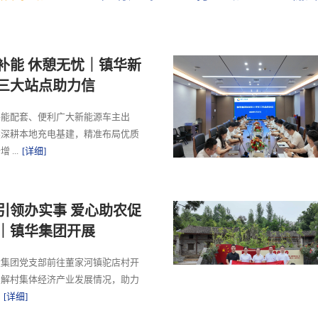
补能 休憩无忧｜镇华新
三大站点助力信
补能配套、便利广大新能源车主出
续深耕本地充电基建，精准布局优质
...
[详细]
引领办实事 爱心助农促
｜镇华集团开展
设集团党支部前往董家河镇驼店村开
了解村集体经济产业发展情况，助力
[详细]