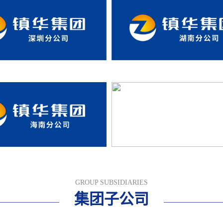
GROUP SUBSIDIARIES
集团子公司
————————
———————