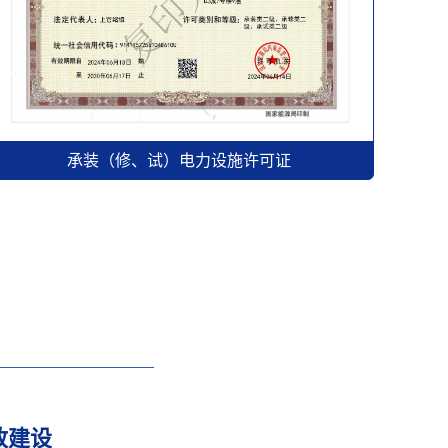
承装（修、试）电力设施许可证
——————————
政建设