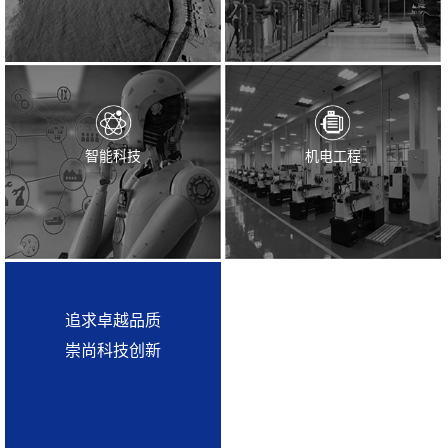
智能科技
机电工程
追求卓越品质
崇尚科技创新