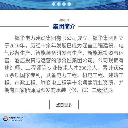
ABOUT
集团简介
镇华电力建设集团有限公司成立于
镇华集团创立
于2010年，历经十余年发展已成为涵盖工程建设、电
气设备生产、智能装备研发与生产、新能源投资与运
营、酒店投资与运营的综合性集团公司。公司现拥有
建造师、工程师等专业技术人才300余人，累计获得
70余项国家专利，具备电力工程、机电工程、建筑工
程、市政工程、输变电工程等十余项建筑业资质，并
拥有国家能源局颁发的承装（修、试）二级资质。
点击更多